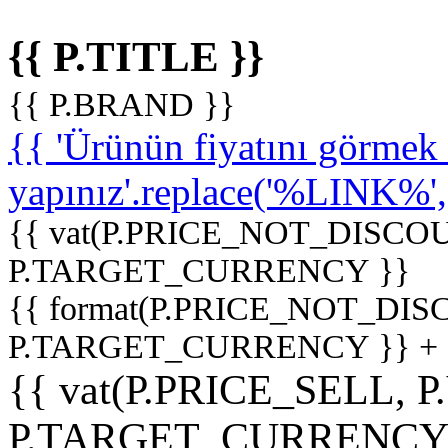
{{ P.TITLE }}
{{ P.BRAND }}
{{ 'Ürünün fiyatını görme
yapınız'.replace('%LINK%', '
{{ vat(P.PRICE_NOT_DISCOU
P.TARGET_CURRENCY }}
{{ format(P.PRICE_NOT_DI
P.TARGET_CURRENCY }} +
{{ vat(P.PRICE_SELL, P
P.TARGET_CURRENCY