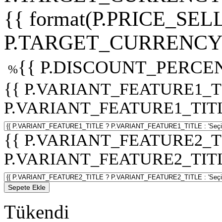
{{ format(P.PRICE_SELL
P.TARGET_CURRENCY 
{{ P.DISCOUNT_PERCEN
%
{{ P.VARIANT_FEATURE1_T
P.VARIANT_FEATURE1_TITLE :
{{ P.VARIANT_FEATURE2_T
P.VARIANT_FEATURE2_TITLE :
Sepete Ekle
Tükendi