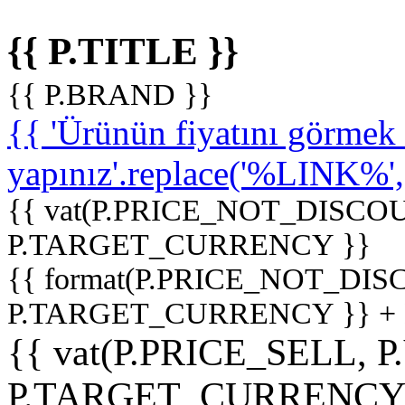
{{ P.TITLE }}
{{ P.BRAND }}
{{ 'Ürünün fiyatını görme
yapınız'.replace('%LINK%', '
{{ vat(P.PRICE_NOT_DISCOU
P.TARGET_CURRENCY }}
{{ format(P.PRICE_NOT_DI
P.TARGET_CURRENCY }} +
{{ vat(P.PRICE_SELL, P
P.TARGET_CURRENCY