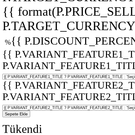
{{ format(P.PRICE_SELL
P.TARGET_CURRENCY 
{{ P.DISCOUNT_PERCEN
%
{{ P.VARIANT_FEATURE1_T
P.VARIANT_FEATURE1_TITLE :
{{ P.VARIANT_FEATURE2_T
P.VARIANT_FEATURE2_TITLE :
Sepete Ekle
Tükendi