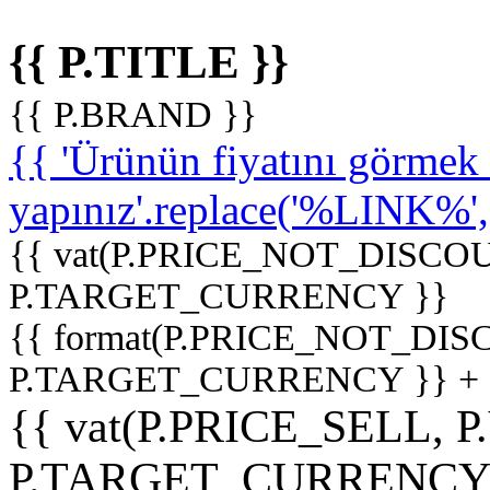
{{ P.TITLE }}
{{ P.BRAND }}
{{ 'Ürünün fiyatını görme
yapınız'.replace('%LINK%', '
{{ vat(P.PRICE_NOT_DISCOU
P.TARGET_CURRENCY }}
{{ format(P.PRICE_NOT_DI
P.TARGET_CURRENCY }} +
{{ vat(P.PRICE_SELL, P
P.TARGET_CURRENCY