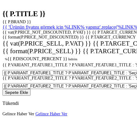
{{ P.TITLE }}
{{ P.BRAND }}
{{ 'Ürünün fiyatını görmek için %LINK% yapınız'.replace('%LINK%', 
{{ vat(P.PRICE_NOT_DISCOUNTED, P.VAT) }}
{{ P.TARGET_CURREN
{{ format(P.PRICE_NOT_DISCOUNTED) }}
{{ P.TARGET_CURRENCY 
{{ vat(P.PRICE_SELL, P.VAT) }}
{{ P.TARGET_
{{ format(P.PRICE_SELL) }}
{{ P.TARGET_CUR
{{ P.DISCOUNT_PERCENT }}
%
İndirim
{{ P.VARIANT_FEATURE1_TITLE ? P.VARIANT_FEATURE1_TITLE : 'Seç
{{ P.VARIANT_FEATURE2_TITLE ? P.VARIANT_FEATURE2_TITLE : 'Seç
Sepete Ekle
Tükendi
Gelince Haber Ver
Gelince Haber Ver