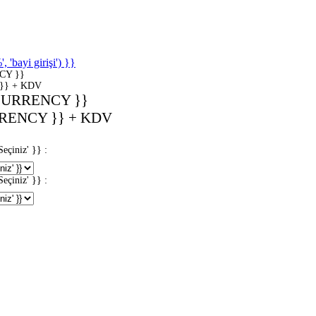
'bayi girişi') }}
CY }}
}} + KDV
CURRENCY }}
RENCY }} + KDV
iniz' }} :
iniz' }} :