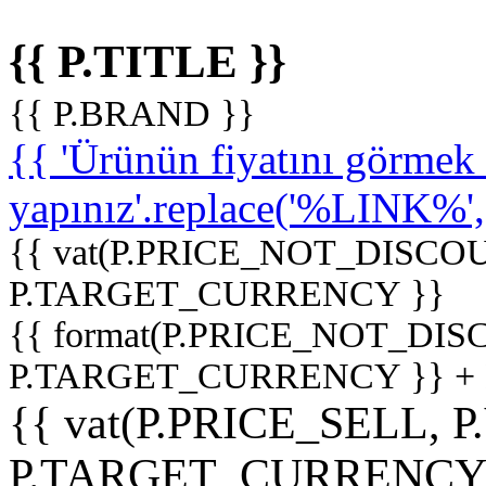
{{ P.TITLE }}
{{ P.BRAND }}
{{ 'Ürünün fiyatını görme
yapınız'.replace('%LINK%', '
{{ vat(P.PRICE_NOT_DISCOU
P.TARGET_CURRENCY }}
{{ format(P.PRICE_NOT_DI
P.TARGET_CURRENCY }} +
{{ vat(P.PRICE_SELL, P
P.TARGET_CURRENCY