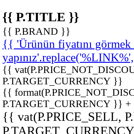
{{ P.TITLE }}
{{ P.BRAND }}
{{ 'Ürünün fiyatını görme
yapınız'.replace('%LINK%', '
{{ vat(P.PRICE_NOT_DISCOU
P.TARGET_CURRENCY }}
{{ format(P.PRICE_NOT_DI
P.TARGET_CURRENCY }} +
{{ vat(P.PRICE_SELL, P
P.TARGET_CURRENCY