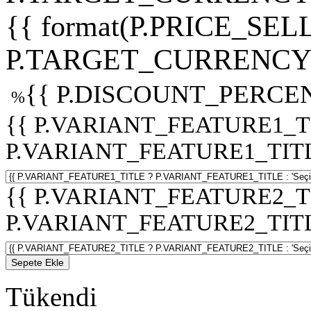
{{ format(P.PRICE_SELL
P.TARGET_CURRENCY 
{{ P.DISCOUNT_PERCEN
%
{{ P.VARIANT_FEATURE1_T
P.VARIANT_FEATURE1_TITLE :
{{ P.VARIANT_FEATURE2_T
P.VARIANT_FEATURE2_TITLE :
Sepete Ekle
Tükendi