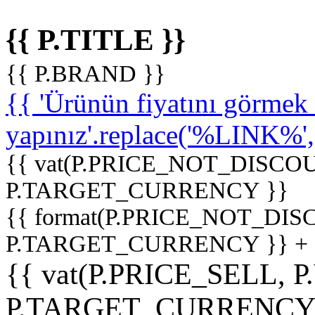
{{ P.TITLE }}
{{ P.BRAND }}
{{ 'Ürünün fiyatını görme
yapınız'.replace('%LINK%', '
{{ vat(P.PRICE_NOT_DISCOU
P.TARGET_CURRENCY }}
{{ format(P.PRICE_NOT_DI
P.TARGET_CURRENCY }} +
{{ vat(P.PRICE_SELL, P
P.TARGET_CURRENCY