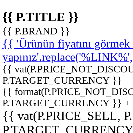
{{ P.TITLE }}
{{ P.BRAND }}
{{ 'Ürünün fiyatını görme
yapınız'.replace('%LINK%', '
{{ vat(P.PRICE_NOT_DISCOU
P.TARGET_CURRENCY }}
{{ format(P.PRICE_NOT_DI
P.TARGET_CURRENCY }} +
{{ vat(P.PRICE_SELL, P
P.TARGET_CURRENCY