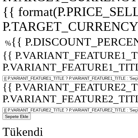
{{ format(P.PRICE_SELL
P.TARGET_CURRENCY 
{{ P.DISCOUNT_PERCEN
%
{{ P.VARIANT_FEATURE1_T
P.VARIANT_FEATURE1_TITLE :
{{ P.VARIANT_FEATURE2_T
P.VARIANT_FEATURE2_TITLE :
Sepete Ekle
Tükendi