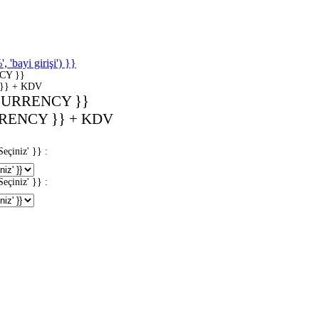
'bayi girişi') }}
CY }}
}} + KDV
CURRENCY }}
RENCY }} + KDV
iniz' }} :
iniz' }} :