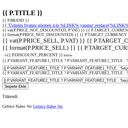
{{ P.TITLE }}
{{ P.BRAND }}
{{ 'Ürünün fiyatını görmek için %LINK% yapınız'.replace('%LINK%', 
{{ vat(P.PRICE_NOT_DISCOUNTED, P.VAT) }}
{{ P.TARGET_CURREN
{{ format(P.PRICE_NOT_DISCOUNTED) }}
{{ P.TARGET_CURRENCY 
{{ vat(P.PRICE_SELL, P.VAT) }}
{{ P.TARGET_
{{ format(P.PRICE_SELL) }}
{{ P.TARGET_CUR
{{ P.DISCOUNT_PERCENT }}
%
İndirim
{{ P.VARIANT_FEATURE1_TITLE ? P.VARIANT_FEATURE1_TITLE : 'Seç
{{ P.VARIANT_FEATURE2_TITLE ? P.VARIANT_FEATURE2_TITLE : 'Seç
Sepete Ekle
Tükendi
Gelince Haber Ver
Gelince Haber Ver