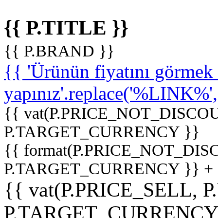
{{ P.TITLE }}
{{ P.BRAND }}
{{ 'Ürünün fiyatını görme
yapınız'.replace('%LINK%', '
{{ vat(P.PRICE_NOT_DISCOU
P.TARGET_CURRENCY }}
{{ format(P.PRICE_NOT_DI
P.TARGET_CURRENCY }} +
{{ vat(P.PRICE_SELL, P
P.TARGET_CURRENCY