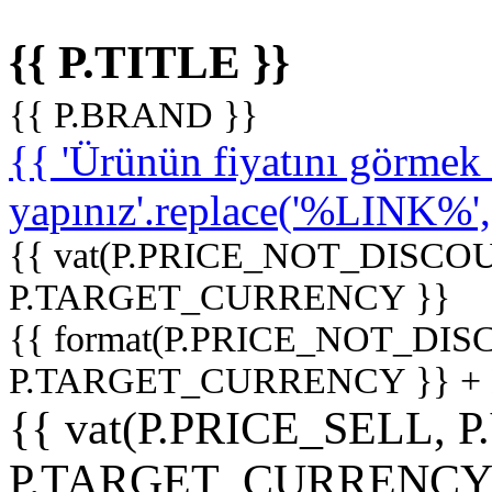
{{ P.TITLE }}
{{ P.BRAND }}
{{ 'Ürünün fiyatını görme
yapınız'.replace('%LINK%', '
{{ vat(P.PRICE_NOT_DISCOU
P.TARGET_CURRENCY }}
{{ format(P.PRICE_NOT_DI
P.TARGET_CURRENCY }} +
{{ vat(P.PRICE_SELL, P
P.TARGET_CURRENCY