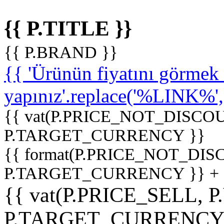
{{ P.TITLE }}
{{ P.BRAND }}
{{ 'Ürünün fiyatını görme
yapınız'.replace('%LINK%', '
{{ vat(P.PRICE_NOT_DISCOU
P.TARGET_CURRENCY }}
{{ format(P.PRICE_NOT_DI
P.TARGET_CURRENCY }} +
{{ vat(P.PRICE_SELL, P
P.TARGET_CURRENCY