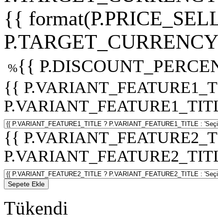
{{ format(P.PRICE_SELL
P.TARGET_CURRENCY 
{{ P.DISCOUNT_PERCEN
%
{{ P.VARIANT_FEATURE1_T
P.VARIANT_FEATURE1_TITLE :
{{ P.VARIANT_FEATURE2_T
P.VARIANT_FEATURE2_TITLE :
Sepete Ekle
Tükendi