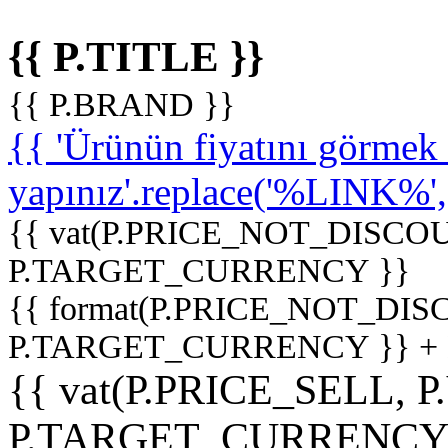
{{ P.TITLE }}
{{ P.BRAND }}
{{ 'Ürünün fiyatını görme
yapınız'.replace('%LINK%', '
{{ vat(P.PRICE_NOT_DISCOU
P.TARGET_CURRENCY }}
{{ format(P.PRICE_NOT_DI
P.TARGET_CURRENCY }} +
{{ vat(P.PRICE_SELL, P
P.TARGET_CURRENCY