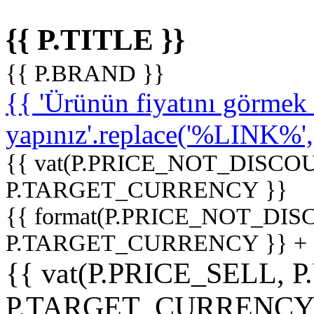
{{ P.TITLE }}
{{ P.BRAND }}
{{ 'Ürünün fiyatını görme
yapınız'.replace('%LINK%', '
{{ vat(P.PRICE_NOT_DISCOU
P.TARGET_CURRENCY }}
{{ format(P.PRICE_NOT_DI
P.TARGET_CURRENCY }} +
{{ vat(P.PRICE_SELL, P
P.TARGET_CURRENCY