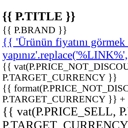
{{ P.TITLE }}
{{ P.BRAND }}
{{ 'Ürünün fiyatını görme
yapınız'.replace('%LINK%', '
{{ vat(P.PRICE_NOT_DISCOU
P.TARGET_CURRENCY }}
{{ format(P.PRICE_NOT_DI
P.TARGET_CURRENCY }} +
{{ vat(P.PRICE_SELL, P
P.TARGET_CURRENCY