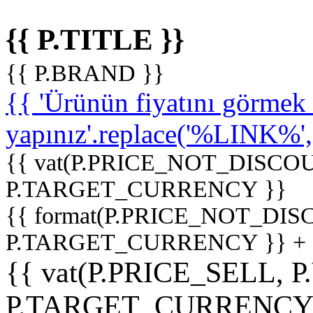
{{ P.TITLE }}
{{ P.BRAND }}
{{ 'Ürünün fiyatını görme
yapınız'.replace('%LINK%', '
{{ vat(P.PRICE_NOT_DISCOU
P.TARGET_CURRENCY }}
{{ format(P.PRICE_NOT_DI
P.TARGET_CURRENCY }} +
{{ vat(P.PRICE_SELL, P
P.TARGET_CURRENCY