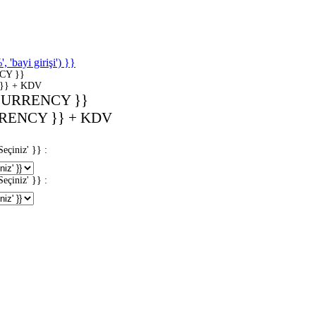
'bayi girişi') }}
CY }}
}} + KDV
CURRENCY }}
RENCY }} + KDV
iniz' }} :
iniz' }} :