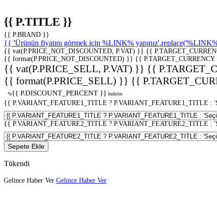
{{ P.TITLE }}
{{ P.BRAND }}
{{ 'Ürünün fiyatını görmek için %LINK% yapınız'.replace('%LINK%', 
{{ vat(P.PRICE_NOT_DISCOUNTED, P.VAT) }}
{{ P.TARGET_CURREN
{{ format(P.PRICE_NOT_DISCOUNTED) }}
{{ P.TARGET_CURRENCY 
{{ vat(P.PRICE_SELL, P.VAT) }}
{{ P.TARGET_
{{ format(P.PRICE_SELL) }}
{{ P.TARGET_CUR
{{ P.DISCOUNT_PERCENT }}
%
İndirim
{{ P.VARIANT_FEATURE1_TITLE ? P.VARIANT_FEATURE1_TITLE : 'Seç
{{ P.VARIANT_FEATURE2_TITLE ? P.VARIANT_FEATURE2_TITLE : 'Seç
Sepete Ekle
Tükendi
Gelince Haber Ver
Gelince Haber Ver