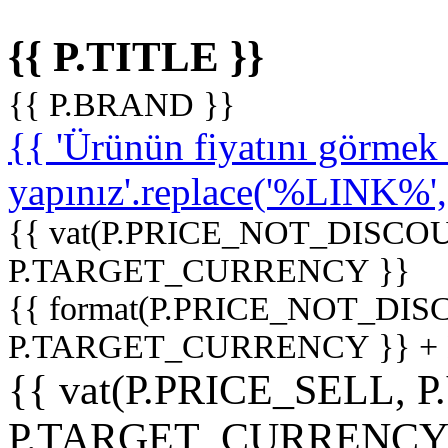
{{ P.TITLE }}
{{ P.BRAND }}
{{ 'Ürünün fiyatını görme
yapınız'.replace('%LINK%', '
{{ vat(P.PRICE_NOT_DISCOU
P.TARGET_CURRENCY }}
{{ format(P.PRICE_NOT_DI
P.TARGET_CURRENCY }} +
{{ vat(P.PRICE_SELL, P
P.TARGET_CURRENCY