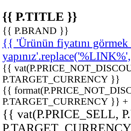
{{ P.TITLE }}
{{ P.BRAND }}
{{ 'Ürünün fiyatını görme
yapınız'.replace('%LINK%', '
{{ vat(P.PRICE_NOT_DISCOU
P.TARGET_CURRENCY }}
{{ format(P.PRICE_NOT_DI
P.TARGET_CURRENCY }} +
{{ vat(P.PRICE_SELL, P
P.TARGET_CURRENCY