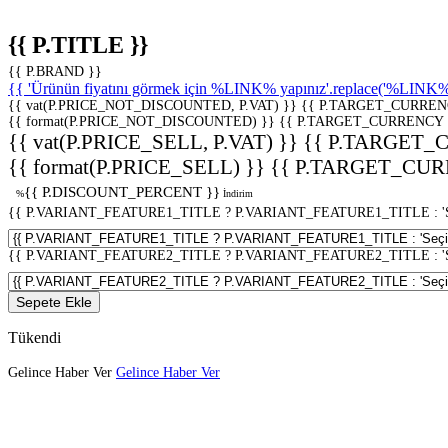
{{ P.TITLE }}
{{ P.BRAND }}
{{ 'Ürünün fiyatını görmek için %LINK% yapınız'.replace('%LINK%', 
{{ vat(P.PRICE_NOT_DISCOUNTED, P.VAT) }}
{{ P.TARGET_CURREN
{{ format(P.PRICE_NOT_DISCOUNTED) }}
{{ P.TARGET_CURRENCY 
{{ vat(P.PRICE_SELL, P.VAT) }}
{{ P.TARGET_
{{ format(P.PRICE_SELL) }}
{{ P.TARGET_CUR
{{ P.DISCOUNT_PERCENT }}
%
İndirim
{{ P.VARIANT_FEATURE1_TITLE ? P.VARIANT_FEATURE1_TITLE : 'Seç
{{ P.VARIANT_FEATURE2_TITLE ? P.VARIANT_FEATURE2_TITLE : 'Seç
Sepete Ekle
Tükendi
Gelince Haber Ver
Gelince Haber Ver