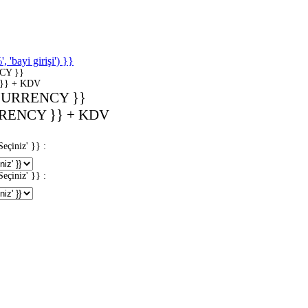
'bayi girişi') }}
CY }}
}} + KDV
CURRENCY }}
RENCY }} + KDV
iniz' }} :
iniz' }} :