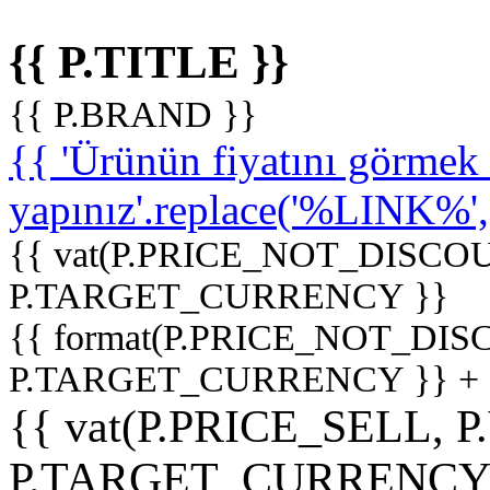
{{ P.TITLE }}
{{ P.BRAND }}
{{ 'Ürünün fiyatını görme
yapınız'.replace('%LINK%', '
{{ vat(P.PRICE_NOT_DISCOU
P.TARGET_CURRENCY }}
{{ format(P.PRICE_NOT_DI
P.TARGET_CURRENCY }} +
{{ vat(P.PRICE_SELL, P
P.TARGET_CURRENCY