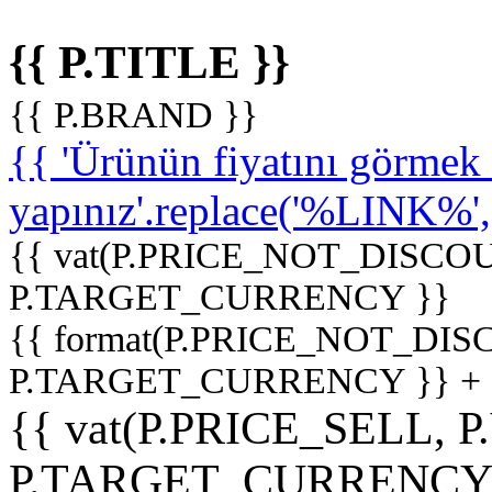
{{ P.TITLE }}
{{ P.BRAND }}
{{ 'Ürünün fiyatını görme
yapınız'.replace('%LINK%', '
{{ vat(P.PRICE_NOT_DISCOU
P.TARGET_CURRENCY }}
{{ format(P.PRICE_NOT_DI
P.TARGET_CURRENCY }} +
{{ vat(P.PRICE_SELL, P
P.TARGET_CURRENCY