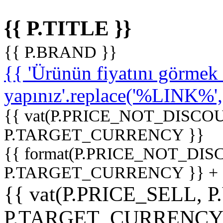
{{ P.TITLE }}
{{ P.BRAND }}
{{ 'Ürünün fiyatını görme
yapınız'.replace('%LINK%', '
{{ vat(P.PRICE_NOT_DISCOU
P.TARGET_CURRENCY }}
{{ format(P.PRICE_NOT_DI
P.TARGET_CURRENCY }} +
{{ vat(P.PRICE_SELL, P
P.TARGET_CURRENCY