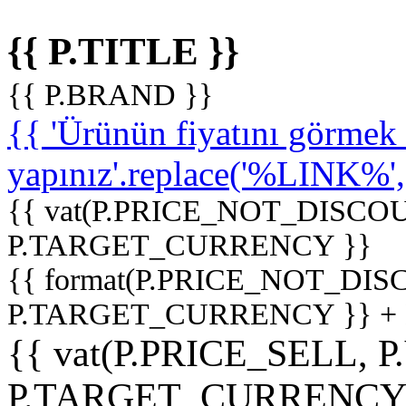
{{ P.TITLE }}
{{ P.BRAND }}
{{ 'Ürünün fiyatını görme
yapınız'.replace('%LINK%', '
{{ vat(P.PRICE_NOT_DISCOU
P.TARGET_CURRENCY }}
{{ format(P.PRICE_NOT_DI
P.TARGET_CURRENCY }} +
{{ vat(P.PRICE_SELL, P
P.TARGET_CURRENCY