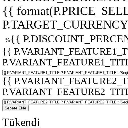
{{ format(P.PRICE_SELL
P.TARGET_CURRENCY 
{{ P.DISCOUNT_PERCEN
%
{{ P.VARIANT_FEATURE1_T
P.VARIANT_FEATURE1_TITLE :
{{ P.VARIANT_FEATURE2_T
P.VARIANT_FEATURE2_TITLE :
Sepete Ekle
Tükendi