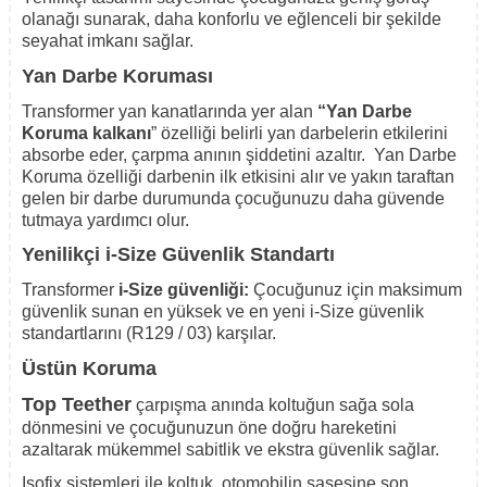
olanağı sunarak, daha konforlu ve eğlenceli bir şekilde
seyahat imkanı sağlar.
Yan Darbe Koruması
Transformer yan kanatlarında yer alan
“Yan Darbe
Koruma kalkanı
” özelliği belirli yan darbelerin etkilerini
absorbe eder, çarpma anının şiddetini azaltır.
Yan Darbe
Koruma özelliği darbenin ilk etkisini alır ve yakın taraftan
gelen bir darbe durumunda çocuğunuzu daha güvende
tutmaya yardımcı olur.
Yenilikçi i-Size Güvenlik Standartı
Transformer
i-Size güvenliği:
Çocuğunuz için maksimum
güvenlik sunan en yüksek ve en yeni i-Size güvenlik
standartlarını (R129 / 03) karşılar.
Üstün Koruma
Top Teether
çarpışma anında koltuğun sağa sola
dönmesini ve çocuğunuzun öne doğru hareketini
azaltarak mükemmel sabitlik ve ekstra güvenlik sağlar.
Isofix sistemleri ile koltuk, otomobilin şasesine son