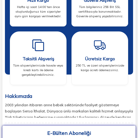
Hızlı Kargo
Güvenli Alışveriş
Hafta içi saat 14:00’ten önce
Tüm bilgileriniz 256 Bit SSL
oluşturduğunuz tüm siparişler
sertifikasıyla korunmaktadır.
aynı gün kargoya verilmektedir.
Güvenle alışveriş yapabilirsiniz.
Taksitli Alışveriş
Ücretsiz Kargo
Tüm alışverişlerinizde havale veya
250 TL ve üzeri alışverişlerinizde
kredi kartı ile ödeme
kargo ücreti ödemezsiniz.
gerçekleştirebilirsiniz.
Hakkımızda
2003 yılından itibaren anne bebek sektöründe faaliyet göstermeye
başlayan Sersa İthalat, Dünyaca ünlü markaları kaliteli hizmet anlayışıyla
Türk tüketicisinin beğenisine sunmaktadır.Uluslararası düzeyde kendisini
ispatlamış en doğru markaları sizlerle buluşturan Sersa İthalat,
günümüzde birçok ülkede lider markaların temsilcisi konumundadır.
E-Bülten Aboneliği
Dünyada en popüler bebek markalarının ürün koleksiyonlarının