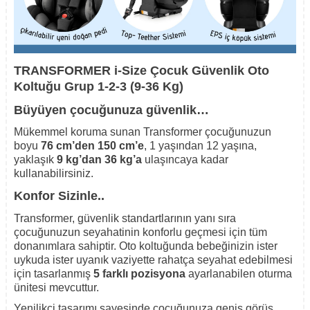
TRANSFORMER i-Size
Çocuk Güvenlik Oto
Koltuğu
Grup 1-2-3 (9-36 Kg)
Büyüyen çocuğunuza güvenlik…
Mükemmel koruma sunan Transformer çocuğunuzun
boyu
76 cm’den 150 cm’e
, 1 yaşından 12 yaşına,
yaklaşık
9 kg’dan 36 kg’a
ulaşıncaya kadar
kullanabilirsiniz.
Konfor Sizinle..
Transformer, güvenlik standartlarının yanı sıra
çocuğunuzun seyahatinin konforlu geçmesi için tüm
donanımlara sahiptir. Oto koltuğunda bebeğinizin ister
uykuda ister uyanık vaziyette rahatça seyahat edebilmesi
için tasarlanmış
5 farklı pozisyona
ayarlanabilen oturma
ünitesi mevcuttur.
Yenilikçi tasarımı sayesinde çocuğunuza geniş görüş