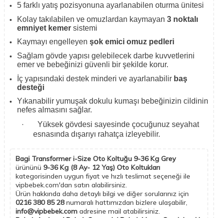
5 farklı yatış pozisyonuna ayarlanabilen oturma ünitesi
Kolay takılabilen ve omuzlardan kaymayan
3 noktalı
emniyet kemer
sistemi
Kaymayı engelleyen
şok emici omuz pedleri
Sağlam gövde yapısı gelebilecek darbe kuvvetlerini
emer ve bebeğinizi güvenli bir şekilde korur.
İç yapısındaki destek minderi ve ayarlanabilir
baş
desteği
Yıkanabilir yumuşak dokulu kumaşı bebeğinizin cildinin
nefes almasını sağlar.
·
Yüksek gövdesi sayesinde çocuğunuz seyahat
esnasında dışarıyı rahatça izleyebilir.
Bagi Transformer i-Size Oto Koltuğu 9-36 Kg Grey
ürününü
9-36 Kg (8 Ay- 12 Yaş) Oto Koltukları
kategorisinden uygun fiyat ve hızlı teslimat seçeneği ile
vipbebek.com'dan satın alabilirsiniz.
Ürün hakkında daha detaylı bilgi ve diğer sorularınız için
0216 380 85 28
numaralı hattımızdan bizlere ulaşabilir,
info@vipbebek.com
adresine mail atabilirsiniz.