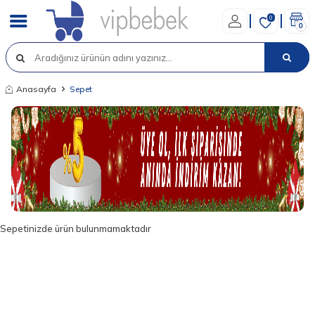
0
0
Anasayfa
Sepet
Sepetinizde ürün bulunmamaktadır