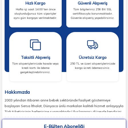
Hızlı Kargo
Güvenli Alışveriş
Hafta içi saat 14:00’ten önce
Tüm bilgileriniz 256 Bit SSL
oluşturduğunuz tüm siparişler
sertifikasıyla korunmaktadır.
aynı gün kargoya verilmektedir.
Güvenle alışveriş yapabilirsiniz.
Taksitli Alışveriş
Ücretsiz Kargo
Tüm alışverişlerinizde havale veya
250 TL ve üzeri alışverişlerinizde
kredi kartı ile ödeme
kargo ücreti ödemezsiniz.
gerçekleştirebilirsiniz.
Hakkımızda
2003 yılından itibaren anne bebek sektöründe faaliyet göstermeye
başlayan Sersa İthalat, Dünyaca ünlü markaları kaliteli hizmet anlayışıyla
Türk tüketicisinin beğenisine sunmaktadır.Uluslararası düzeyde kendisini
ispatlamış en doğru markaları sizlerle buluşturan Sersa İthalat,
günümüzde birçok ülkede lider markaların temsilcisi konumundadır.
E-Bülten Aboneliği