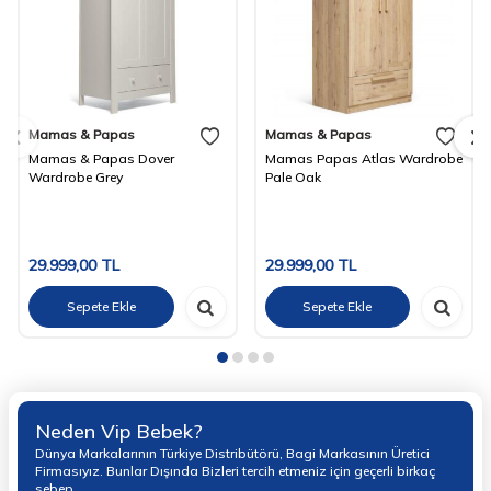
Mamas & Papas
Mamas & Papas
Mamas & Papas Dover
Mamas Papas Atlas Wardrobe
Wardrobe Grey
Pale Oak
29.999,00
TL
29.999,00
TL
Sepete Ekle
Sepete Ekle
Neden Vip Bebek?
Dünya Markalarının Türkiye Distribütörü, Bagi Markasının Üretici
Firmasıyız. Bunlar Dışında Bizleri tercih etmeniz için geçerli birkaç
sebep.