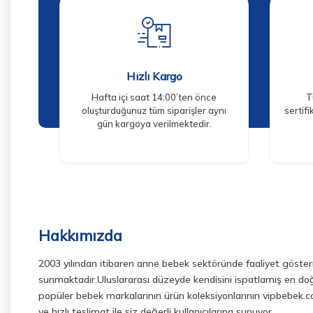
Hızlı Kargo
Hafta içi saat 14:00’ten önce
T
oluşturduğunuz tüm siparişler aynı
sertif
gün kargoya verilmektedir.
Hakkımızda
2003 yılından itibaren anne bebek sektöründe faaliyet gösterm
sunmaktadır.Uluslararası düzeyde kendisini ispatlamış en doğ
popüler bebek markalarının ürün koleksiyonlarının vipbebek.co
ve hızlı teslimat ile siz değerli kullanıcılarına sunuyor.