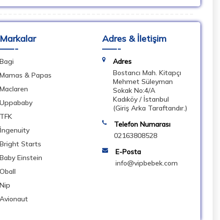
Markalar
Adres & İletişim
Bagi
Adres
Bostancı Mah. Kitapçı
Mamas & Papas
Mehmet Süleyman
Maclaren
Sokak No:4/A
Kadıköy / İstanbul
Uppababy
(Giriş Arka Taraftandır.)
TFK
Telefon Numarası
İngenuity
02163808528
Bright Starts
E-Posta
Baby Einstein
info@vipbebek.com
Oball
Nip
Avionaut