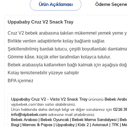
Ürün Açıklaması
Ödeme Seçenek
Uppababy Cruz V2 Snack Tray
Cruz V2 bebek arabasına takılan mükemmel yemek yeme yüze
Birlikte verilen adaptörlerle kolay bağlantı sağlar.
Şekillendirilmiş bardak tutucu, çeşitli boyutlardaki damla
Gömme kâse, küçük eller tarafından kolayca tutulur.
Bebek arabasıyla katlanırken bağlı kalmak için aşağıya doğ
Kolay temizlenebilir yüzeye sahiptir
BPA içermez
Uppababy Cruz V2 - Vista V2 Snack Tray
ürününü
Bebek Araba
vipbebek.com'dan satın alabilirsiniz.
Ürün hakkında daha detaylı bilgi ve diğer sorularınız için
0216 3
info@vipbebek.com
adresine mail atabilirsiniz.
Bebek Arabası | Bebek Oyuncak | Bebek Mama Sandalyesi | Bebe
Bagi | Mamas & Papas | Uppababy | Kids 2 | Avionaut | TFK | Ma