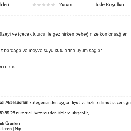
leri
İade Koşulları
Yorum
yi ve içecek tutucu ile gezinirken bebeğinize konfor sağlar.
tmaz bardağa ve meyve suyu kutularına uyum sağlar.
ru döner.
sı Aksesuarları
kategorisinden uygun fiyat ve hızlı teslimat seçeneği i
80 85 28
numaralı hattımızdan bizlere ulaşabilir,
k Ürünleri
claren | Nip