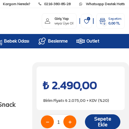
Kargom Nerede?
0216-380-85-28
Whatsapp Destek Hattı
Giriş Yap
Sepetim
0
veya Üye Ol
0,00
TL
0
Bebek Odası
Beslenme
Outlet
₺
2.490,00
Birim Fiyatı: ₺ 2.075,00 + KDV (%20)
Snack
Sepete
Ekle