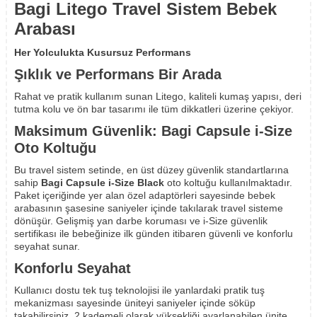
Bagi Litego Travel Sistem Bebek
Arabası
Her Yolculukta Kusursuz Performans
Şıklık ve Performans Bir Arada
Rahat ve pratik kullanım sunan Litego, kaliteli kumaş yapısı, deri
tutma kolu ve ön bar tasarımı ile tüm dikkatleri üzerine çekiyor.
Maksimum Güvenlik: Bagi Capsule i-Size
Oto Koltuğu
Bu travel sistem setinde, en üst düzey güvenlik standartlarına
sahip
Bagi Capsule i-Size Black
oto koltuğu kullanılmaktadır.
Paket içeriğinde yer alan özel adaptörleri sayesinde bebek
arabasının şasesine saniyeler içinde takılarak travel sisteme
dönüşür. Gelişmiş yan darbe koruması ve i-Size güvenlik
sertifikası ile bebeğinize ilk günden itibaren güvenli ve konforlu
seyahat sunar.
Konforlu Seyahat
Kullanıcı dostu tek tuş teknolojisi ile yanlardaki pratik tuş
mekanizması sayesinde üniteyi saniyeler içinde söküp
takabilirsiniz. 2 kademeli olarak yüksekliği ayarlanabilen ünite