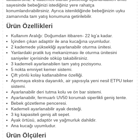
sayesinde bebeğinizi istediğiniz yere rahatça
konumlandırabilirsiniz. Ayrıca istenildiğinde bebeğinizin uyku
zamanında tam yatış konumuna getirilebilir.
Ürün Özellikleri
Kullanım Aralığı: Doğumdan itibaren- 22 kg’a kadar.
İçinden çıkan adaptör ile ana kucağına uyumludur.
2 kademede yüksekliği ayarlanabilir oturma ünitesi.
Yanlardaki pratik tuş mekanizması ile oturma ünitesini
saniyeler içerisinde söküp takabilirsiniz.
3 kademeli ayarlanabilen tam yatış pozisyonu.
5 nokta emniyet kemer sistemi.
Çift yönlü kolay katlanabilme özelliği.
Aşınmaya ekstra dayanıklı, air yapısıyla yeni nesil ETPU teker
sistemi.
Ayarlanabilir deri tutma kolu ve ön bar sistemi.
Ayarlanabilir, fermuarlı UV50 korumalı siperlikli geniş tente.
Bebek gözetleme penceresi.
Kademeli ayarlanabilir ayak desteği.
3 kg kapasiteli geniş alt sepet.
Ayak örtüsü, adaptör ve yağmurluk dahildir.
Ana kucağı uyumludur.
Ürün Ölçüleri