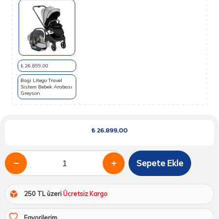
₺ 26.899,00
Bagi Litego Travel
Sistem Bebek Arabası
Greyson
₺
26.899,00
Sepete Ekle
250 TL üzeri
Ücretsiz Kargo
Favorilerim