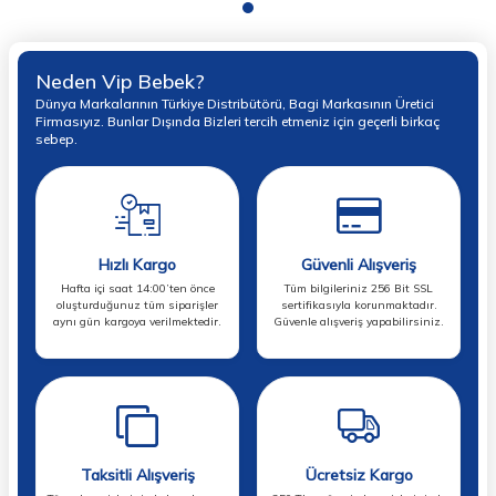
Neden Vip Bebek?
Dünya Markalarının Türkiye Distribütörü, Bagi Markasının Üretici
Firmasıyız. Bunlar Dışında Bizleri tercih etmeniz için geçerli birkaç
sebep.
Hızlı Kargo
Güvenli Alışveriş
Hafta içi saat 14:00’ten önce
Tüm bilgileriniz 256 Bit SSL
oluşturduğunuz tüm siparişler
sertifikasıyla korunmaktadır.
aynı gün kargoya verilmektedir.
Güvenle alışveriş yapabilirsiniz.
Taksitli Alışveriş
Ücretsiz Kargo