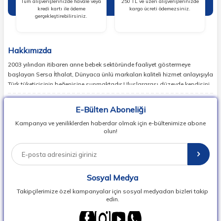
Tüm alışverişlerinizde havale veya
250 TL ve üzeri alışverişlerinizde
kredi kartı ile ödeme
kargo ücreti ödemezsiniz.
gerçekleştirebilirsiniz.
Hakkımızda
2003 yılından itibaren anne bebek sektöründe faaliyet göstermeye
başlayan Sersa İthalat, Dünyaca ünlü markaları kaliteli hizmet anlayışıyla
Türk tüketicisinin beğenisine sunmaktadır.Uluslararası düzeyde kendisini
ispatlamış en doğru markaları sizlerle buluşturan Sersa İthalat,
günümüzde birçok ülkede lider markaların temsilcisi konumundadır.
E-Bülten Aboneliği
Dünyada en popüler bebek markalarının ürün koleksiyonlarının
Kampanya ve yeniliklerden haberdar olmak için e-bültenimize abone
vipbebek.com ile satışını sağlıyor, Herkesin kolay ulaşabilmesi adına
olun!
Dünyada en popüler bebek markalarının ürün koleksiyonlarını uygun fiyat
ve hızlı teslimat ile siz değerli kullanıcılarına sunuyor.
Sersa İthalat , Bebek Araç Gereçleri Üreticileri, İthalatçıları ve
Perakendecileri Derneği, BAGİDER üyesidir.
Sosyal Medya
Takipçilerimize özel kampanyalar için sosyal medyadan bizleri takip
edin.