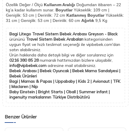
Özellik Değer / Ölçü
Kullanım Aralığı
Doğumdan itibaren – 22
kg’a kadar kullanım sunar.
Boyutlar
Yükseklik: 109 cm |
Genişlik: 53 cm | Derinlik: 72 cm
Katlanmış Boyutlar
Yükseklik:
31 cm | Genişlik: 53 cm | Derinlik: 60 cm
Ağırlık
9,5 Kg
Bagi Litego Travel Sistem Bebek Arabası Greyson - Black
ürününü
Travel Sistem Bebek Arabaları
kategorisinden
uygun fiyat ve hızlı teslimat seçeneği ile vipbebek.com'dan
satın alabilirsiniz.
Ürün hakkında daha detaylı bilgi ve diğer sorularınız için
0216 380 85 28
numaralı hattımızdan bizlere ulaşabilir,
info@vipbebek.com
adresine mail atabilirsiniz.
Bebek Arabası | Bebek Oyuncak | Bebek Mama Sandalyesi |
Bebek Ürünleri
Bagi | Mamas & Papas | Uppababy | Kids 2 | Avionaut | TFK
| Maclaren | Nip
Baby Einstein | Bright Starts | Oball | Summer infant |
ingenuity markalarının Türkiye Distribütörü
Benzer Ürünler