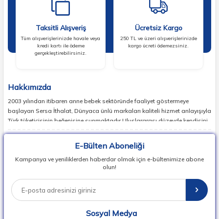
Taksitli Alışveriş
Ücretsiz Kargo
Tüm alışverişlerinizde havale veya
250 TL ve üzeri alışverişlerinizde
kredi kartı ile ödeme
kargo ücreti ödemezsiniz.
gerçekleştirebilirsiniz.
Hakkımızda
2003 yılından itibaren anne bebek sektöründe faaliyet göstermeye
başlayan Sersa İthalat, Dünyaca ünlü markaları kaliteli hizmet anlayışıyla
Türk tüketicisinin beğenisine sunmaktadır.Uluslararası düzeyde kendisini
ispatlamış en doğru markaları sizlerle buluşturan Sersa İthalat,
günümüzde birçok ülkede lider markaların temsilcisi konumundadır.
E-Bülten Aboneliği
Dünyada en popüler bebek markalarının ürün koleksiyonlarının
Kampanya ve yeniliklerden haberdar olmak için e-bültenimize abone
vipbebek.com ile satışını sağlıyor, Herkesin kolay ulaşabilmesi adına
olun!
Dünyada en popüler bebek markalarının ürün koleksiyonlarını uygun fiyat
ve hızlı teslimat ile siz değerli kullanıcılarına sunuyor.
Sersa İthalat , Bebek Araç Gereçleri Üreticileri, İthalatçıları ve
Perakendecileri Derneği, BAGİDER üyesidir.
Sosyal Medya