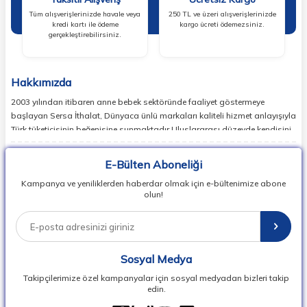
Tüm alışverişlerinizde havale veya
250 TL ve üzeri alışverişlerinizde
kredi kartı ile ödeme
kargo ücreti ödemezsiniz.
gerçekleştirebilirsiniz.
Hakkımızda
2003 yılından itibaren anne bebek sektöründe faaliyet göstermeye
başlayan Sersa İthalat, Dünyaca ünlü markaları kaliteli hizmet anlayışıyla
Türk tüketicisinin beğenisine sunmaktadır.Uluslararası düzeyde kendisini
ispatlamış en doğru markaları sizlerle buluşturan Sersa İthalat,
günümüzde birçok ülkede lider markaların temsilcisi konumundadır.
E-Bülten Aboneliği
Dünyada en popüler bebek markalarının ürün koleksiyonlarının
Kampanya ve yeniliklerden haberdar olmak için e-bültenimize abone
vipbebek.com ile satışını sağlıyor, Herkesin kolay ulaşabilmesi adına
olun!
Dünyada en popüler bebek markalarının ürün koleksiyonlarını uygun fiyat
ve hızlı teslimat ile siz değerli kullanıcılarına sunuyor.
Sersa İthalat , Bebek Araç Gereçleri Üreticileri, İthalatçıları ve
Perakendecileri Derneği, BAGİDER üyesidir.
Sosyal Medya
Takipçilerimize özel kampanyalar için sosyal medyadan bizleri takip
edin.