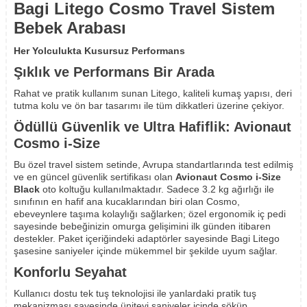
Bagi Litego Cosmo Travel Sistem
Bebek Arabası
Her Yolculukta Kusursuz Performans
Şıklık ve Performans Bir Arada
Rahat ve pratik kullanım sunan Litego, kaliteli kumaş yapısı, deri
tutma kolu ve ön bar tasarımı ile tüm dikkatleri üzerine çekiyor.
Ödüllü Güvenlik ve Ultra Hafiflik: Avionaut
Cosmo i-Size
Bu özel travel sistem setinde, Avrupa standartlarında test edilmiş
ve en güncel güvenlik sertifikası olan
Avionaut Cosmo i-Size
Black
oto koltuğu kullanılmaktadır. Sadece 3.2 kg ağırlığı ile
sınıfının en hafif ana kucaklarından biri olan Cosmo,
ebeveynlere taşıma kolaylığı sağlarken; özel ergonomik iç pedi
sayesinde bebeğinizin omurga gelişimini ilk günden itibaren
destekler. Paket içeriğindeki adaptörler sayesinde Bagi Litego
şasesine saniyeler içinde mükemmel bir şekilde uyum sağlar.
Konforlu Seyahat
Kullanıcı dostu tek tuş teknolojisi ile yanlardaki pratik tuş
mekanizması sayesinde üniteyi saniyeler içinde söküp