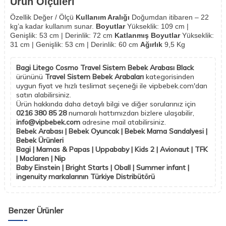
Ürün Ölçüleri
Özellik Değer / Ölçü
Kullanım Aralığı
Doğumdan itibaren – 22
kg’a kadar kullanım sunar.
Boyutlar
Yükseklik: 109 cm |
Genişlik: 53 cm | Derinlik: 72 cm
Katlanmış Boyutlar
Yükseklik:
31 cm | Genişlik: 53 cm | Derinlik: 60 cm
Ağırlık
9,5 Kg
Bagi Litego Cosmo Travel Sistem Bebek Arabası Black
ürününü
Travel Sistem Bebek Arabaları
kategorisinden
uygun fiyat ve hızlı teslimat seçeneği ile vipbebek.com'dan
satın alabilirsiniz.
Ürün hakkında daha detaylı bilgi ve diğer sorularınız için
0216 380 85 28
numaralı hattımızdan bizlere ulaşabilir,
info@vipbebek.com
adresine mail atabilirsiniz.
Bebek Arabası | Bebek Oyuncak | Bebek Mama Sandalyesi |
Bebek Ürünleri
Bagi | Mamas & Papas | Uppababy | Kids 2 | Avionaut | TFK
| Maclaren | Nip
Baby Einstein | Bright Starts | Oball | Summer infant |
ingenuity markalarının Türkiye Distribütörü
Benzer Ürünler