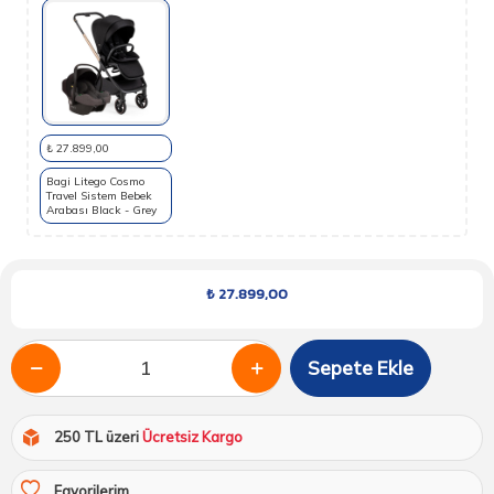
₺ 27.899,00
Bagi Litego Cosmo
Travel Sistem Bebek
Arabası Black - Grey
₺
27.899,00
Sepete Ekle
250 TL üzeri
Ücretsiz Kargo
Favorilerim