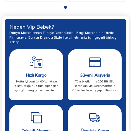
Neden Vip Bebek?
Dünya Markalarının Türkiye Distribütörü, Bagi Markasının Üretici
Firmasıyız. Bunlar Dışında Bizleri tercih etmeniz için geçerli birkaç
sebep.
Hızlı Kargo
Güvenli Alışveriş
Hafta içi saat 14:00’ten önce
Tüm bilgileriniz 256 Bit SSL
oluşturduğunuz tüm siparişler
sertifikasıyla korunmaktadır.
aynı gün kargoya verilmektedir.
Güvenle alışveriş yapabilirsiniz.
Taksitli Alışveriş
Ücretsiz Kargo