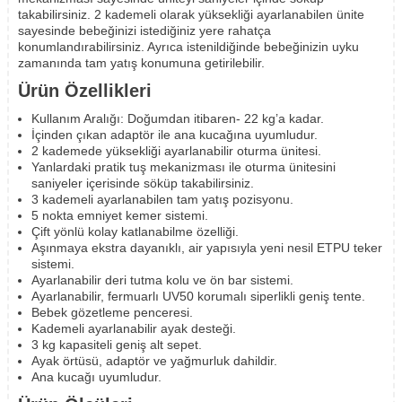
takabilirsiniz. 2 kademeli olarak yüksekliği ayarlanabilen ünite
sayesinde bebeğinizi istediğiniz yere rahatça
konumlandırabilirsiniz. Ayrıca istenildiğinde bebeğinizin uyku
zamanında tam yatış konumuna getirilebilir.
Ürün Özellikleri
Kullanım Aralığı: Doğumdan itibaren- 22 kg’a kadar.
İçinden çıkan adaptör ile ana kucağına uyumludur.
2 kademede yüksekliği ayarlanabilir oturma ünitesi.
Yanlardaki pratik tuş mekanizması ile oturma ünitesini
saniyeler içerisinde söküp takabilirsiniz.
3 kademeli ayarlanabilen tam yatış pozisyonu.
5 nokta emniyet kemer sistemi.
Çift yönlü kolay katlanabilme özelliği.
Aşınmaya ekstra dayanıklı, air yapısıyla yeni nesil ETPU teker
sistemi.
Ayarlanabilir deri tutma kolu ve ön bar sistemi.
Ayarlanabilir, fermuarlı UV50 korumalı siperlikli geniş tente.
Bebek gözetleme penceresi.
Kademeli ayarlanabilir ayak desteği.
3 kg kapasiteli geniş alt sepet.
Ayak örtüsü, adaptör ve yağmurluk dahildir.
Ana kucağı uyumludur.