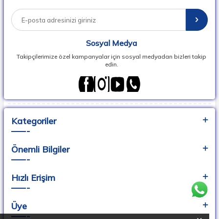
ve hızlı teslimat ile siz değerli kullanıcılarına sunuyor.
Sersa İthalat , Bebek Araç Gereçleri Üreticileri, İthalatçıları ve
Perakendecileri Derneği, BAGİDER üyesidir.
Sosyal Medya
Takipçilerimize özel kampanyalar için sosyal medyadan bizleri takip
edin.
Kategoriler
Önemli Bilgiler
Hızlı Erişim
Üye