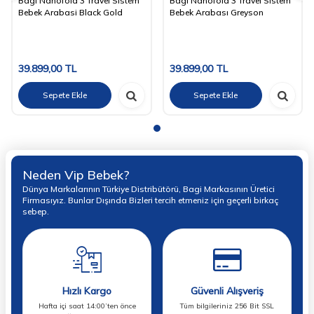
Bagi Nanofold 3 Travel Sistem
Bagi Nanofold 3 Travel Sistem
Bebek Arabasi Black Gold
Bebek Arabası Greyson
39.899,00
TL
39.899,00
TL
Sepete Ekle
Sepete Ekle
Neden Vip Bebek?
Dünya Markalarının Türkiye Distribütörü, Bagi Markasının Üretici
Firmasıyız. Bunlar Dışında Bizleri tercih etmeniz için geçerli birkaç
sebep.
Hızlı Kargo
Güvenli Alışveriş
Hafta içi saat 14:00’ten önce
Tüm bilgileriniz 256 Bit SSL