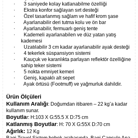
·
3 saniyede kolay katlanabilme özelliği
·
Ekstra konfor sağlayan sırt desteği
·
Özel tasarlanmış sağlam ve hafif krom şase
·
Ayarlanabilir deri tutma kolu ve ön bar
·
Ayarlanabilir, fermuarlı geniş tente
·
Kademeli ayarlanabilen ve düz yatan yatış
kademesi
·
Uzatılabilir 3 cm kadar ayarlanabilir ayak desteği
·
4 tekerlek süspansiyon sistemi
·
Kauçuk ve karanlıkta parlayan reflektör özelliğine
sahip teker sistemi
·
5 nokta emniyet kemeri
·
Geniş, kapaklı alt sepet
·
Ayak örtüsü (Footmuff) ve yağmurluk dahildir.
Ürün Ölçüleri
Kullanım Aralığı
: Doğumdan itibaren – 22 kg’a kadar
kullanım sunar.
Boyutla
r: H:103 X G:55.5 X D:75 cm
Katlanmış Boyutlar
: H: 70 X G:55X D:70 cm
Ağırlık:
12 Kg
Bagi Travel Sistem bebek arabasında, Bagi Capsule Ana