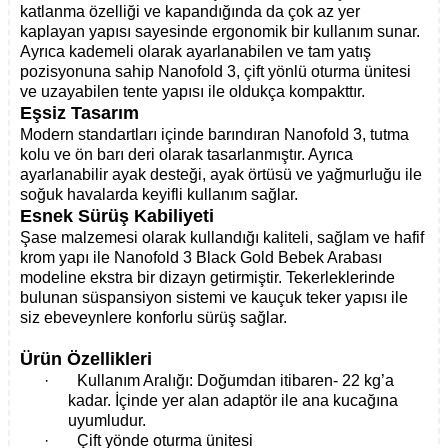
katlanma özelliği ve kapandığında da çok az yer
kaplayan yapısı sayesinde ergonomik bir kullanım sunar.
Ayrıca kademeli olarak ayarlanabilen ve tam yatış
pozisyonuna sahip Nanofold 3, çift yönlü oturma ünitesi
ve uzayabilen tente yapısı ile oldukça kompakttır.
Eşsiz Tasarım
Modern standartları içinde barındıran Nanofold 3, tutma
kolu ve ön barı deri olarak tasarlanmıştır. Ayrıca
ayarlanabilir ayak desteği, ayak örtüsü ve yağmurluğu ile
soğuk havalarda keyifli kullanım sağlar.
Esnek Sürüş Kabiliyeti
Şase malzemesi olarak kullandığı kaliteli, sağlam ve hafif
krom yapı ile Nanofold 3 Black Gold Bebek Arabası
modeline ekstra bir dizayn getirmiştir. Tekerleklerinde
bulunan süspansiyon sistemi ve kauçuk teker yapısı ile
siz ebeveynlere konforlu sürüş sağlar.
Ürün Özellikleri
·
Kullanım Aralığı: Doğumdan itibaren- 22 kg’a
kadar. İçinde yer alan adaptör ile ana kucağına
uyumludur.
·
Çift yönde oturma ünitesi