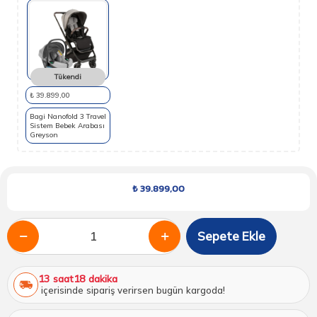
Tükendi
₺ 39.899,00
Bagi Nanofold 3 Travel
Sistem Bebek Arabası
Greyson
₺
39.899,00
Sepete Ekle
13 saat
18 dakika
içerisinde sipariş verirsen bugün kargoda!