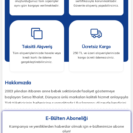
oluşturduğunuz tüm siparişler
sertifikasıyla korunmaktadır.
aynı gün kargoya verilmektedir.
Güvenle alışveriş yapabilirsiniz.
Taksitli Alışveriş
Ücretsiz Kargo
Tüm alışverişlerinizde havale veya
250 TL ve üzeri alışverişlerinizde
kredi kartı ile ödeme
kargo ücreti ödemezsiniz.
gerçekleştirebilirsiniz.
Hakkımızda
2003 yılından itibaren anne bebek sektöründe faaliyet göstermeye
başlayan Sersa İthalat, Dünyaca ünlü markaları kaliteli hizmet anlayışıyla
Türk tüketicisinin beğenisine sunmaktadır.Uluslararası düzeyde kendisini
ispatlamış en doğru markaları sizlerle buluşturan Sersa İthalat,
günümüzde birçok ülkede lider markaların temsilcisi konumundadır.
E-Bülten Aboneliği
Dünyada en popüler bebek markalarının ürün koleksiyonlarının
Kampanya ve yeniliklerden haberdar olmak için e-bültenimize abone
vipbebek.com ile satışını sağlıyor, Herkesin kolay ulaşabilmesi adına
olun!
Dünyada en popüler bebek markalarının ürün koleksiyonlarını uygun fiyat