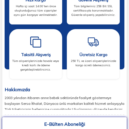
Hafta içi saat 14:00’ten önce
Tüm bilgileriniz 256 Bit SSL
oluşturduğunuz tüm siparişler
sertifikasıyla korunmaktadır.
aynı gün kargoya verilmektedir.
Güvenle alışveriş yapabilirsiniz.
Taksitli Alışveriş
Ücretsiz Kargo
Tüm alışverişlerinizde havale veya
250 TL ve üzeri alışverişlerinizde
kredi kartı ile ödeme
kargo ücreti ödemezsiniz.
gerçekleştirebilirsiniz.
Hakkımızda
2003 yılından itibaren anne bebek sektöründe faaliyet göstermeye
başlayan Sersa İthalat, Dünyaca ünlü markaları kaliteli hizmet anlayışıyla
Türk tüketicisinin beğenisine sunmaktadır.Uluslararası düzeyde kendisini
ispatlamış en doğru markaları sizlerle buluşturan Sersa İthalat,
günümüzde birçok ülkede lider markaların temsilcisi konumundadır.
E-Bülten Aboneliği
Dünyada en popüler bebek markalarının ürün koleksiyonlarının