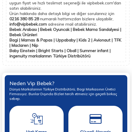
uygun fiyat ve hızlı teslimat seçeneği ile vipbebek.com'dan
satın alabilirsiniz.
Ürün hakkında daha detaylı bilgi ve diğer sorularınız için
0216 380 85 28
numaralı hattımızdan bizlere ulaşabilir,
info@vipbebek.com
adresine mail atabilirsiniz.
Bebek Arabası | Bebek Oyuncak | Bebek Mama Sandalyesi |
Bebek Ürünleri
Bagi | Mamas & Papas | Uppababy | Kids 2 | Avionaut | TFK
| Maclaren | Nip
Baby Einstein | Bright Starts | Oball | Summer infant |
ingenuity markalarının Türkiye Distribütörü
Neden Vip Bebek?
Dünya Markalarının Türkiye Distribütörü, Bagi Markasının Üretici
Firmasıyız. Bunlar Dışında Bizleri tercih etmeniz için geçerli birkaç
sebep.
Hızlı Kargo
Güvenli Alışveriş