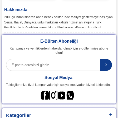
Hakkımızda
2003 yılından itibaren anne bebek sektöründe faaliyet göstermeye başlayan
Sersa İthalat, Dünyaca ünlü markaları kaliteli hizmet anlayışıyla Türk
tüketicisinin beğenisine sunmaktadır.Uluslararası düzeyde kendisini
ispatlamış en doğru markaları sizlerle buluşturan Sersa İthalat, günümüzde
birçok ülkede lider markaların temsilcisi konumundadır. Dünyada en popüler
E-Bülten Aboneliği
bebek markalarının ürün koleksiyonlarının vipbebek.com ile satışını sağlıyor,
Kampanya ve yeniliklerden haberdar olmak için e-bültenimize abone
Herkesin kolay ulaşabilmesi adına Dünyada en popüler bebek markalarının
olun!
ürün koleksiyonlarını uygun fiyat ve hızlı teslimat ile siz değerli kullanıcılarına
sunuyor.
Sersa İthalat , Bebek Araç Gereçleri Üreticileri, İthalatçıları ve
Perakendecileri Derneği, BAGİDER üyesidir.
Sosyal Medya
Takipçilerimize özel kampanyalar için sosyal medyadan bizleri takip edin.
Kategoriler