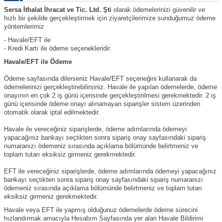
Sersa İthalat İhracat ve Tic. Ltd. Şti
olarak ödemelerinizi güvenilir ve
hızlı bir şekilde gerçekleştirmek için ziyaretçilerimize sunduğumuz ödeme
yöntemlerimiz
- Havale/EFT ile
- Kredi Kartı ile ödeme seçenekleridir.
Havale/EFT ile Ödeme
Ödeme sayfasında dilerseniz Havale/EFT seçeneğini kullanarak da
ödemelerinizi gerçekleştirebilirsiniz. Havale ile yapılan ödemelerde, ödeme
onayının en çok 2 iş günü içerisinde gerçekleştirilmesi gerekmektedir. 2 iş
günü içerisinde ödeme onayı alınamayan siparişler sistem üzerinden
otomatik olarak iptal edilmektedir.
Havale ile vereceğiniz siparişlerde, ödeme adımlarında ödemeyi
yapacağınız bankayı seçtikten sonra sipariş onay sayfasındaki sipariş
numaranızı ödemeniz sırasında açıklama bölümünde belirtmeniz ve
toplam tutarı eksiksiz girmeniz gerekmektedir.
EFT ile vereceğiniz siparişlerde, ödeme adımlarında ödemeyi yapacağınız
bankayı seçtikten sonra sipariş onay sayfasındaki sipariş numaranızı
ödemeniz sırasında açıklama bölümünde belirtmeniz ve toplam tutarı
eksiksiz girmeniz gerekmektedir.
Havale veya EFT ile yapmış olduğunuz ödemelerde ödeme sürecini
hızlandırmak amacıyla Hesabım Sayfasında yer alan Havale Bildirimi