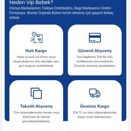
Neden Vip Bebek?
Dünya Markalarının Türkiye Distribütörü, Bagi Markasının Üretici
Firmasıyız. Bunlar Dışında Bizleri tercih etmeniz için geçerli birkaç
sebep.
Hızlı Kargo
Güvenli Alışveriş
Hafta içi saat 14:00’ten önce
Tüm bilgileriniz 256 Bit SSL
oluşturduğunuz tüm siparişler aynı
sertifikasıyla korunmaktadır.
gün kargoya verilmektedir.
Güvenle alışveriş yapabilirsiniz.
Taksitli Alışveriş
Ücretsiz Kargo
Tüm alışverişlerinizde havale veya
250 TL ve üzeri alışverişlerinizde
kredi kartı ile ödeme
kargo ücreti ödemezsiniz.
gerçekleştirebilirsiniz.