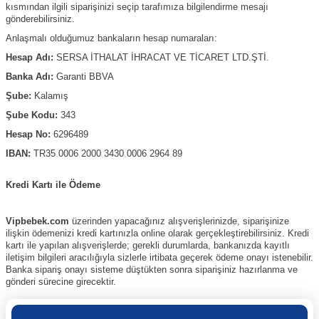
kısmından ilgili siparişinizi seçip tarafımıza bilgilendirme mesajı
gönderebilirsiniz.
Anlaşmalı olduğumuz bankaların hesap numaraları:
Hesap Adı:
SERSA İTHALAT İHRACAT VE TİCARET LTD.ŞTİ.
Banka Adı:
Garanti BBVA
Şube:
Kalamış
Şube Kodu:
343
Hesap No:
6296489
IBAN:
TR35 0006 2000 3430 0006 2964 89
Kredi Kartı ile Ödeme
Vipbebek.com
üzerinden yapacağınız alışverişlerinizde, siparişinize
ilişkin ödemenizi kredi kartınızla online olarak gerçekleştirebilirsiniz. Kredi
kartı ile yapılan alışverişlerde; gerekli durumlarda, bankanızda kayıtlı
iletişim bilgileri aracılığıyla sizlerle irtibata geçerek ödeme onayı istenebilir.
Banka sipariş onayı sisteme düştükten sonra siparişiniz hazırlanma ve
gönderi sürecine girecektir.