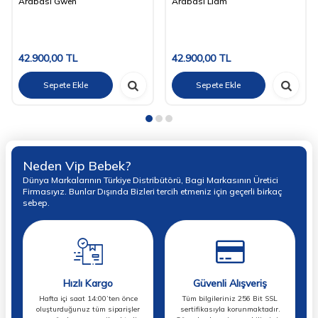
Arabası Gwen
Arabası Liam
42.900,00
TL
42.900,00
TL
Sepete Ekle
Sepete Ekle
Neden Vip Bebek?
Dünya Markalarının Türkiye Distribütörü, Bagi Markasının Üretici
Firmasıyız. Bunlar Dışında Bizleri tercih etmeniz için geçerli birkaç
sebep.
Hızlı Kargo
Güvenli Alışveriş
Hafta içi saat 14:00’ten önce
Tüm bilgileriniz 256 Bit SSL
oluşturduğunuz tüm siparişler
sertifikasıyla korunmaktadır.