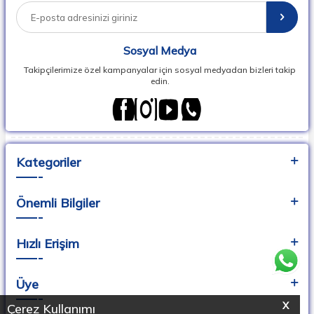
ve hızlı teslimat ile siz değerli kullanıcılarına sunuyor.
Sersa İthalat , Bebek Araç Gereçleri Üreticileri, İthalatçıları ve
Perakendecileri Derneği, BAGİDER üyesidir.
Sosyal Medya
Takipçilerimize özel kampanyalar için sosyal medyadan bizleri takip
edin.
Kategoriler
Önemli Bilgiler
Hızlı Erişim
Üye
X
Çerez Kullanımı