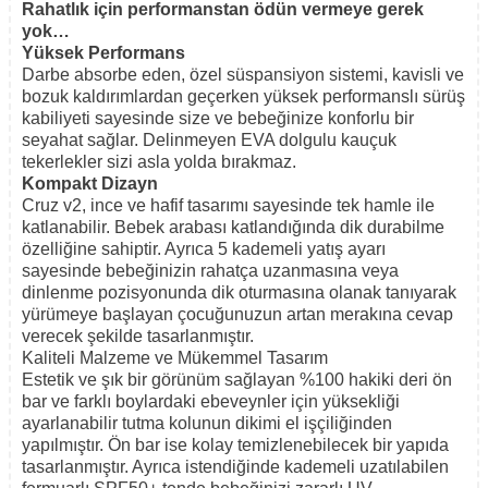
Rahatlık için performanstan ödün vermeye gerek
yok…
Yüksek Performans
Darbe absorbe eden, özel süspansiyon sistemi, kavisli ve
bozuk kaldırımlardan geçerken yüksek performanslı sürüş
kabiliyeti sayesinde size ve bebeğinize konforlu bir
seyahat sağlar. Delinmeyen EVA dolgulu kauçuk
tekerlekler sizi asla yolda bırakmaz.
Kompakt Dizayn
Cruz v2, ince ve hafif tasarımı sayesinde tek hamle ile
katlanabilir. Bebek arabası katlandığında dik durabilme
özelliğine sahiptir. Ayrıca 5 kademeli yatış ayarı
sayesinde bebeğinizin rahatça uzanmasına veya
dinlenme pozisyonunda dik oturmasına olanak tanıyarak
yürümeye başlayan çocuğunuzun artan merakına cevap
verecek şekilde tasarlanmıştır.
Kaliteli Malzeme ve Mükemmel Tasarım
Estetik ve şık bir görünüm sağlayan %100 hakiki deri ön
bar ve farklı boylardaki ebeveynler için yüksekliği
ayarlanabilir tutma kolunun dikimi el işçiliğinden
yapılmıştır. Ön bar ise kolay temizlenebilecek bir yapıda
tasarlanmıştır. Ayrıca istendiğinde kademeli uzatılabilen