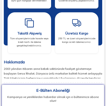
aynı gün kargoya verilmektedir.
Güvenle alışveriş yapabilirsiniz.
Taksitli Alışveriş
Ücretsiz Kargo
Tüm alışverişlerinizde havale veya
250 TL ve üzeri alışverişlerinizde
kredi kartı ile ödeme
kargo ücreti ödemezsiniz.
gerçekleştirebilirsiniz.
Hakkımızda
2003 yılından itibaren anne bebek sektöründe faaliyet göstermeye
başlayan Sersa İthalat, Dünyaca ünlü markaları kaliteli hizmet anlayışıyla
Türk tüketicisinin beğenisine sunmaktadır.Uluslararası düzeyde kendisini
ispatlamış en doğru markaları sizlerle buluşturan Sersa İthalat,
günümüzde birçok ülkede lider markaların temsilcisi konumundadır.
E-Bülten Aboneliği
Dünyada en popüler bebek markalarının ürün koleksiyonlarının
Kampanya ve yeniliklerden haberdar olmak için e-bültenimize abone
vipbebek.com ile satışını sağlıyor, Herkesin kolay ulaşabilmesi adına
olun!
Dünyada en popüler bebek markalarının ürün koleksiyonlarını uygun fiyat