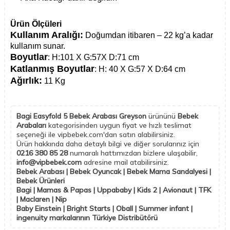
Ürün Ölçüleri
Kullanım Aralığı:
Doğumdan itibaren – 22 kg’a kadar
kullanım sunar.
Boyutlar
: H:101 X G:57X D:71 cm
Katlanmış Boyutlar
: H: 40 X G:57 X D:64 cm
Ağırlık:
11 Kg
Bagi Easyfold 5 Bebek Arabası Greyson
ürününü
Bebek
Arabaları
kategorisinden uygun fiyat ve hızlı teslimat
seçeneği ile vipbebek.com'dan satın alabilirsiniz.
Ürün hakkında daha detaylı bilgi ve diğer sorularınız için
0216 380 85 28
numaralı hattımızdan bizlere ulaşabilir,
info@vipbebek.com
adresine mail atabilirsiniz.
Bebek Arabası | Bebek Oyuncak | Bebek Mama Sandalyesi |
Bebek Ürünleri
Bagi | Mamas & Papas | Uppababy | Kids 2 | Avionaut | TFK
| Maclaren | Nip
Baby Einstein | Bright Starts | Oball | Summer infant |
ingenuity markalarının Türkiye Distribütörü