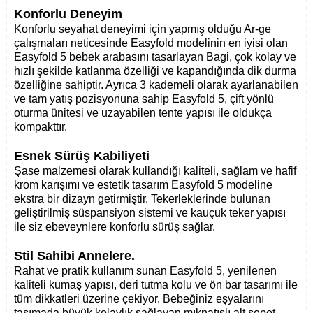
Konforlu Deneyim
Konforlu seyahat deneyimi için yapmış olduğu Ar-ge
çalışmaları neticesinde Easyfold modelinin en iyisi olan
Easyfold 5 bebek arabasını tasarlayan Bagi, çok kolay ve
hızlı şekilde katlanma özelliği ve kapandığında dik durma
özelliğine sahiptir. Ayrıca 3 kademeli olarak ayarlanabilen
ve tam yatış pozisyonuna sahip Easyfold 5, çift yönlü
oturma ünitesi ve uzayabilen tente yapısı ile oldukça
kompakttır.
Esnek Sürüş Kabiliyeti
Şase malzemesi olarak kullandığı kaliteli, sağlam ve hafif
krom karışımı ve estetik tasarım Easyfold
5
modeline
ekstra bir dizayn getirmiştir. Tekerleklerinde bulunan
geliştirilmiş süspansiyon sistemi ve kauçuk teker yapısı
ile siz ebeveynlere konforlu sürüş sağlar.
Stil Sahibi Annelere.
Rahat ve pratik kullanım sunan Easyfold 5, yenilenen
kaliteli kumaş yapısı, deri tutma kolu ve ön bar tasarımı ile
tüm dikkatleri üzerine çekiyor. Bebeğiniz eşyalarını
taşımada büyük kolaylık sağlayan mıknatıslı alt sepet