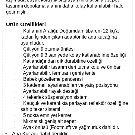
tasarımı depolama alanını daha kolay kullanılabilir hale
getirmiştir.
Ürün Özellikleri
·
Kullanım Aralığı: Doğumdan itibaren- 22 kg’a
kadar. İçinden çıkan adaptör ile ana kucağına
uyumludur.
·
Çift yönlü oturma ünitesi
·
Çift yönlü 3 saniyede kolay katlanabilme özelliği
·
Katlandığından dik durabilme özelliği
·
Ayarlanabilir tasarım deri tutma kolu ve ön bar
·
Ayarlanabilir, fermuarlı geniş tente
·
Bebek gözetleme penceresi
·
3 kademeli ayarlanabilen ve yatış pozisyonu
·
Ayarlanabilir ayak desteği
·
4 tekerlek süspansiyon sistemi
·
Kauçuk ve karanlıkta parlayan reflektör özelliğine
sahip teker sistemi
·
5 nokta emniyet kemeri
·
Mıknatıslı geniş alt sepet
·
Ayak örtüsü (Footmuff) ve yağmurluk dahildir.
Ana Kucağı dahil değildir.