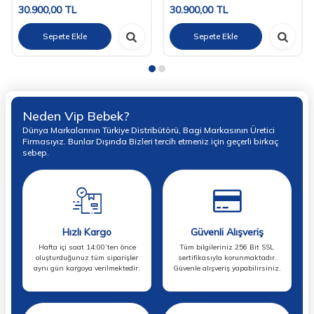
30.900,00
TL
30.900,00
TL
Sepete Ekle
Sepete Ekle
Neden Vip Bebek?
Dünya Markalarının Türkiye Distribütörü, Bagi Markasının Üretici
Firmasıyız. Bunlar Dışında Bizleri tercih etmeniz için geçerli birkaç
sebep.
Hızlı Kargo
Güvenli Alışveriş
Hafta içi saat 14:00’ten önce
Tüm bilgileriniz 256 Bit SSL
oluşturduğunuz tüm siparişler
sertifikasıyla korunmaktadır.
aynı gün kargoya verilmektedir.
Güvenle alışveriş yapabilirsiniz.