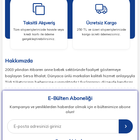
Taksitli Alışveriş
Ücretsiz Kargo
Tüm alışverişlerinizde havale veya
250 TL ve üzeri alışverişlerinizde
kredi kartı ile ödeme
kargo ücreti ödemezsiniz.
gerçekleştirebilirsiniz.
Hakkımızda
2003 yılından itibaren anne bebek sektöründe faaliyet göstermeye
başlayan Sersa İthalat, Dünyaca ünlü markaları kaliteli hizmet anlayışıyla
Türk tüketicisinin beğenisine sunmaktadır.Uluslararası düzeyde kendisini
ispatlamış en doğru markaları sizlerle buluşturan Sersa İthalat,
günümüzde birçok ülkede lider markaların temsilcisi konumundadır.
E-Bülten Aboneliği
Dünyada en popüler bebek markalarının ürün koleksiyonlarının
Kampanya ve yeniliklerden haberdar olmak için e-bültenimize abone
vipbebek.com ile satışını sağlıyor, Herkesin kolay ulaşabilmesi adına
olun!
Dünyada en popüler bebek markalarının ürün koleksiyonlarını uygun fiyat
ve hızlı teslimat ile siz değerli kullanıcılarına sunuyor.
Sersa İthalat , Bebek Araç Gereçleri Üreticileri, İthalatçıları ve
Perakendecileri Derneği, BAGİDER üyesidir.