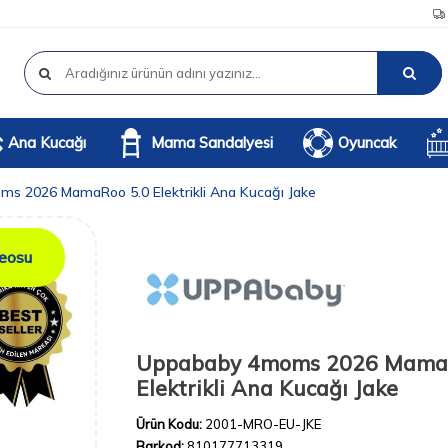
Ana Kucağı
Mama Sandalyesi
Oyuncak
s 2026 MamaRoo 5.0 Elektrikli Ana Kucağı Jake
eosu
Uppababy 4moms 2026 Mama
Elektrikli Ana Kucağı Jake
Ürün Kodu:
2001-MRO-EU-JKE
Barkod:
810177713319