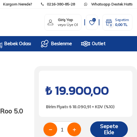
Kargom Nerede?
0216-380-85-28
Whatsapp Destek Hattı
Giriş Yap
Sepetim
0
veya Üye Ol
0,00
TL
0
Bebek Odası
Beslenme
Outlet
₺
19.900,00
Birim Fiyatı: ₺ 18.090,91 + KDV (%10)
Roo 5.0
Sepete
Ekle