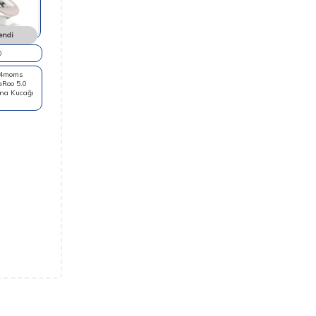
endi
0
 4moms
Roo 5.0
Ana Kucağı