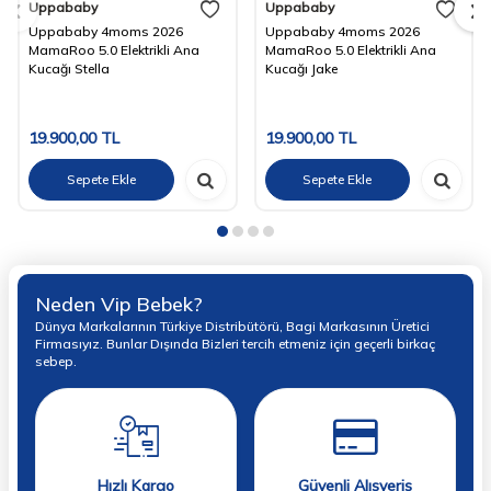
Uppababy
Uppababy
Uppababy 4moms 2026
Uppababy 4moms 2026
MamaRoo 5.0 Elektrikli Ana
MamaRoo 5.0 Elektrikli Ana
Kucağı Stella
Kucağı Jake
19.900,00
TL
19.900,00
TL
Sepete Ekle
Sepete Ekle
Neden Vip Bebek?
Dünya Markalarının Türkiye Distribütörü, Bagi Markasının Üretici
Firmasıyız. Bunlar Dışında Bizleri tercih etmeniz için geçerli birkaç
sebep.
Hızlı Kargo
Güvenli Alışveriş