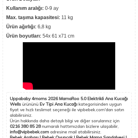
Kullanım aralığı:
0-9 ay
Max. taşıma kapasitesi:
11 kg
Ürün ağırlığı:
6,8 kg
Ürün boyutları:
54x 61 x71 cm
Uppababy 4moms 2026 MamaRoo 5.0 Elektrikli Ana Kucağı
Wells
ürününü
Ev Tipi Ana Kucağı
kategorisinden uygun
fiyat ve hızlı teslimat seçeneği ile vipbebek.com'dan satın
alabilirsiniz.
Ürün hakkında daha detaylı bilgi ve diğer sorularınız için
0216 380 85 28
numaralı hattımızdan bizlere ulaşabilir,
info@vipbebek.com
adresine mail atabilirsiniz.
Bebek Arabası | Bebek Oyuncak | Bebek Mama Sandalyesi |