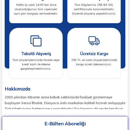
Hafta içi saat 14:00’ten önce
Tüm bilgileriniz 256 Bit SSL
oluşturduğunuz tüm siparişler
sertifikasıyla korunmaktadır.
aynı gün kargoya verilmektedir.
Güvenle alışveriş yapabilirsiniz.
Taksitli Alışveriş
Ücretsiz Kargo
Tüm alışverişlerinizde havale veya
250 TL ve üzeri alışverişlerinizde
kredi kartı ile ödeme
kargo ücreti ödemezsiniz.
gerçekleştirebilirsiniz.
Hakkımızda
2003 yılından itibaren anne bebek sektöründe faaliyet göstermeye
başlayan Sersa İthalat, Dünyaca ünlü markaları kaliteli hizmet anlayışıyla
Türk tüketicisinin beğenisine sunmaktadır.Uluslararası düzeyde kendisini
ispatlamış en doğru markaları sizlerle buluşturan Sersa İthalat,
günümüzde birçok ülkede lider markaların temsilcisi konumundadır.
E-Bülten Aboneliği
Dünyada en popüler bebek markalarının ürün koleksiyonlarının