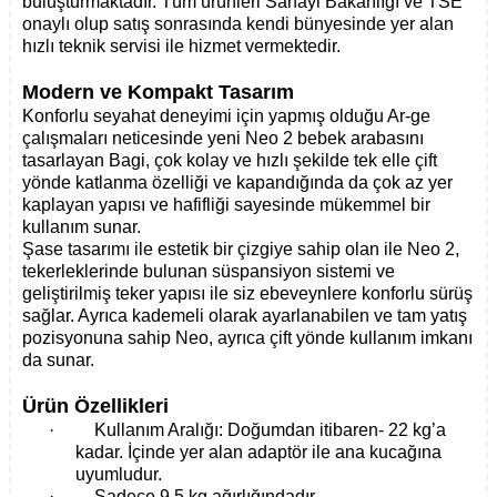
buluşturmaktadır. Tüm ürünleri Sanayi Bakanlığı ve TSE
onaylı olup satış sonrasında kendi bünyesinde yer alan
hızlı teknik servisi ile hizmet vermektedir.
Modern ve Kompakt Tasarım
Konforlu seyahat deneyimi için yapmış olduğu Ar-ge
çalışmaları neticesinde yeni Neo 2 bebek arabasını
tasarlayan Bagi, çok kolay ve hızlı şekilde tek elle çift
yönde katlanma özelliği ve kapandığında da çok az yer
kaplayan yapısı ve hafifliği sayesinde mükemmel bir
kullanım sunar.
Şase tasarımı ile estetik bir çizgiye sahip olan ile Neo 2,
tekerleklerinde bulunan süspansiyon sistemi ve
geliştirilmiş teker yapısı ile siz ebeveynlere konforlu sürüş
sağlar. Ayrıca kademeli olarak ayarlanabilen ve tam yatış
pozisyonuna sahip Neo, ayrıca çift yönde kullanım imkanı
da sunar.
Ürün Özellikleri
·
Kullanım Aralığı: Doğumdan itibaren- 22 kg’a
kadar. İçinde yer alan adaptör ile ana kucağına
uyumludur.
·
Sadece 9.5 kg ağırlığındadır.