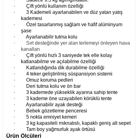
·
Çift yönlü kullanım özelliği
·
3 Kademeli ayarlanabilen ve düz yatan yatış
kademesi
·
Özel tasarlanmış sağlam ve hafif alüminyum
şase
·
Ayarlanabilir tutma kolu
·
Sırt desteğinde yer alan terlemeyi önleyen hava
kanalları
·
Çift yönlü hızlı 3 saniyede tek elle kolay
katlanabilme ve açılabilme özelliği
·
Katlandığında dik durabilme özelliği
·
4 teker geliştirilmiş süspansiyon sistemi
·
Omuz koruma pedleri
·
Deri tutma kolu ve ön bar
·
3 kademede yükseklik ayarına sahip tente
·
3 kademe öne uzayabilen körüklü tente
·
Ayarlanabilir ayak desteği
·
Bebek gözetleme penceresi
·
5 nokta emniyet kemeri
·
3 kg kapasiteli mıknatıslı, kapaklı geniş alt sepet
·
Tam boy yağmurluk
ayak örtüsü
Ürün Ölçüleri